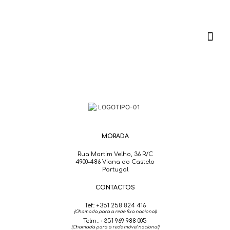
MORADA
Rua Martim Velho, 36 R/C
4900-486 Viana do Castelo
Portugal
CONTACTOS
Tef.:
+351 258 824 416
(Chamada para a rede fixa nacional)
Telm.:
+351 969 988 005
(
Chamada para a rede móvel nacional
)