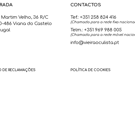
RADA
CONTACTOS
 Martim Velho, 36 R/C
Tef.:
+351 258 824 416
(Chamada para a rede fixa nacional
0-486 Viana do Castelo
tugal
Telm.:
+351 969 988 005
(
Chamada para a rede móvel nacio
info@vieiraoculista.pt
O DE RECLAMAÇÕES
POLÍTICA DE COOKIES